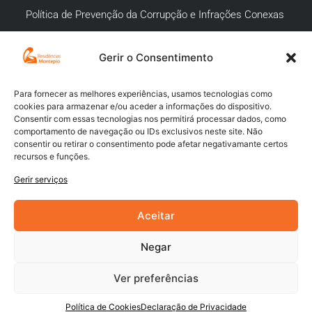
Política de Prevenção da Corrupção e Infrações Conexas
Gerir o Consentimento
APOIO AO CLIENTE
Meios de pagamento
Para fornecer as melhores experiências, usamos tecnologias como
cookies para armazenar e/ou aceder a informações do dispositivo.
Compra segura
Consentir com essas tecnologias nos permitirá processar dados, como
comportamento de navegação ou IDs exclusivos neste site. Não
Campanhas promocionais
consentir ou retirar o consentimento pode afetar negativamante certos
recursos e funções.
Envios
Gerir serviços
Livro de reclamações
Aceitar
Negar
Ver preferências
Powered by
Digital Xperience
Política de Cookies
Declaração de Privacidade