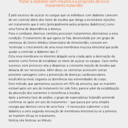
Tratar a diabetes sem insulina é a proposta de novo
tratamento holandês
É pelo excesso de açúcar no sangue que os indivíduos com diabetes carecem
de um controlo diário dos níveis de insulina que obriga a incontáveis injeções,
um tratamento que é visto (principalmente pelos próprios diabéticos) como
uma forma de dependência à doença.
Para o combater, diversos cientista procuram tratamentos alternativos a esta
condição. O tratamento de que agora se fala, desenvolvido por um grupo de
cientistas do Centro Médico Universitário de Amesterdão, consiste em
“estimular o crescimento de uma nova membrana mucosa intestinal que pode
ajudar a controlar a diabetes tipo 2”.
Esta nova membrana no intestino delgado seria criada após a destruição da
anterior como forma de estabilizar os níveis de açúcar no sangue. Caso tenha
sucesso, este processo viria a dispensar a constante injeção de insulina que
deixaria de ser necessária. Além disso, os cientistas acrescem outras
possíveis vantagens como a prevenção de doenças cardiovasculares,
insuficiência renal, cegueira ou dormência nas extremidades do corpo.
Este método, que apresentou sucesso em 90% da amostra, que se mantém
estável após um ano do tratamento ter sido feito, parece advir da estabilização
da absorção dos nutrientes e resistência à insulina.
Após a primeira fase de análise, o grupo de especialistas holandês pretende
confirmar se após um ano do tratamento – que passa por uma simples
cirurgia que demora cerca de uma hora – é necessário submeter o (ex)
diabético a uma segunda renovação de membrana intestinal ou se a primeira
se mantém eficaz no tratamento.
Notícia site
Notícias ao Minuto