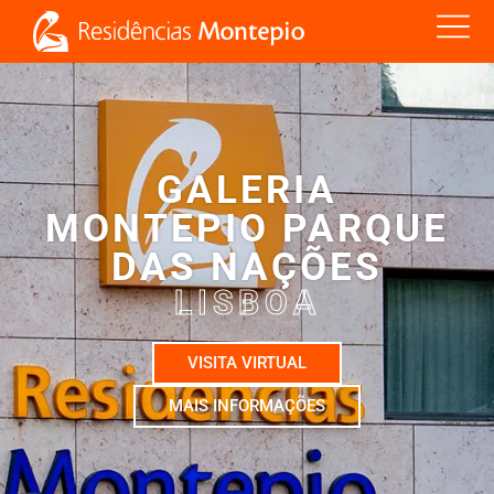
GALERIA
MONTEPIO PARQUE
DAS NAÇÕES
LISBOA
VISITA VIRTUAL
MAIS INFORMAÇÕES