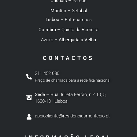
Cascais
– Parede
Montijo
– Setúbal
Lisboa
– Entrecampos
Coimbra
– Quinta da Romeira
Aveiro –
Albergaria-a-Velha
CONTACTOS
211 452 080
Preço de chamada para a rede fixa nacional
Sede
– Rua Julieta Ferrão, n.º 10, 5,
1600-131 Lisboa
apoiocliente@residenciasmontepio.pt