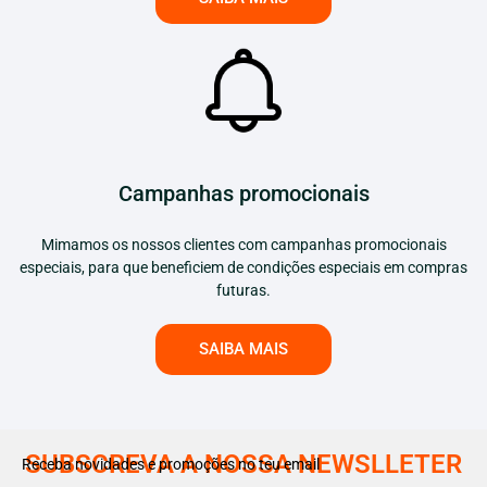
Campanhas promocionais
Mimamos os nossos clientes com campanhas promocionais
especiais, para que beneficiem de condições especiais em compras
futuras.
SAIBA MAIS
SUBSCREVA A NOSSA NEWSLLETER
Receba novidades e promoções no teu email