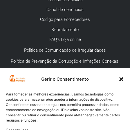
Canal de denúncias
Código para Fornecedores
Recrutamento
FAQ’s Loja online
Política de Comunicação de Irregularidades
Política de Prevenção da Corrupção e Infrações Conexas
Gerir o Consentimento
APOIO AO CLIENTE
Meios de pagamento
Para fornecer as melhores experiências, usamos tecnologias como
cookies para armazenar e/ou aceder a informações do dispositivo.
Compra segura
Consentir com essas tecnologias nos permitirá processar dados, como
comportamento de navegação ou IDs exclusivos neste site. Não
Campanhas promocionais
consentir ou retirar o consentimento pode afetar negativamante certos
recursos e funções.
Envios
Gerir serviços