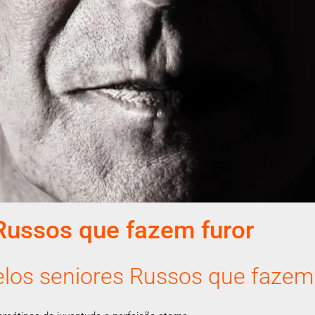
Russos que fazem furor
los seniores Russos que fazem 