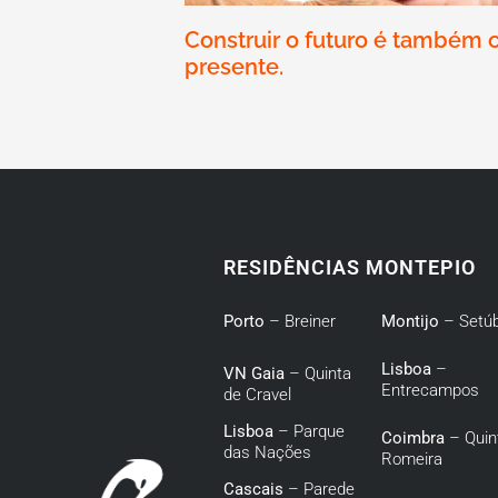
Construir o futuro é também 
presente.
RESIDÊNCIAS MONTEPIO
Porto
– Breiner
Montijo
– Setúb
Lisboa
–
VN Gaia
– Quinta
Entrecampos
de Cravel
Lisboa
– Parque
Coimbra
– Quin
das Nações
Romeira
Cascais
– Parede