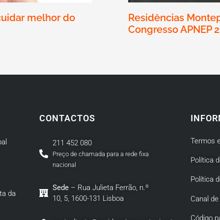
cuidar melhor do
Residências Montep
Congresso APNEP 
CONTACTOS
INFOR
Termos e
al
211 452 080
Preço de chamada para a rede fixa
Política 
nacional
Política 
Sede
– Rua Julieta Ferrão, n.º
ta da
10, 5, 1600-131 Lisboa
Canal de
Código p