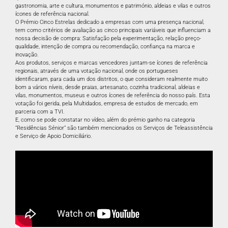
gastronomia, arte e cultura, monumentos e património, aldeias e vilas e outros
ícones de referência nacional.
O Prémio Cinco Estrelas dedicado a empresas com uma presença nacional,
tem como critérios de avaliação as cinco principais variáveis que influenciam a
nossa decisão de compra: Satisfação pela experimentação, relação preço-
qualidade, intenção de compra ou recomendação, confiança na marca e
inovação.
Aos produtos, serviços e marcas vencedores juntam-se ícones de referência
regionais, através de uma votação nacional, onde os portugueses
identificaram, para cada um dos distritos, o que consideram realmente muito
bom a vários níveis, desde praias, artesanato, cozinha tradicional, aldeias e
vilas, monumentos, museus e outros ícones de referência do nosso país. Esta
votação foi gerida, pela Multidados, empresa de estudos de mercado, em
parceria com a TVI.
E, como se pode constatar no vídeo, além do prémio ganho na categoria
“Residências Sénior” são também mencionados os Serviços de Teleassistência
e Serviço de Apoio Domiciliário.