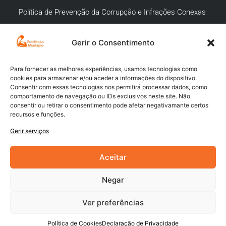
Política de Prevenção da Corrupção e Infrações Conexas
Gerir o Consentimento
APOIO AO CLIENTE
Meios de pagamento
Para fornecer as melhores experiências, usamos tecnologias como
cookies para armazenar e/ou aceder a informações do dispositivo.
Compra segura
Consentir com essas tecnologias nos permitirá processar dados, como
comportamento de navegação ou IDs exclusivos neste site. Não
Campanhas promocionais
consentir ou retirar o consentimento pode afetar negativamante certos
recursos e funções.
Envios
Gerir serviços
Livro de reclamações
Aceitar
Negar
Ver preferências
Powered by
Digital Xperience
Política de Cookies
Declaração de Privacidade