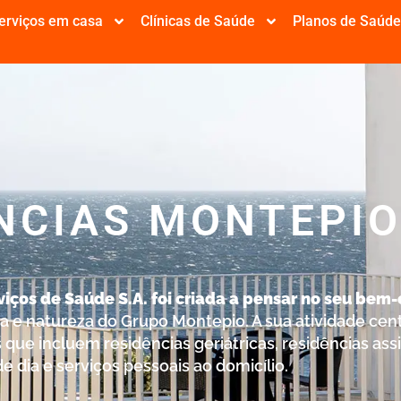
erviços em casa
Clínicas de Saúde
Planos de Saúd
NCIAS MONTEPI
 PENSAR NO SEU BEM-ESTAR
iços de Saúde S.A. foi criada a pensar no seu bem-
ia e natureza do Grupo Montepio. A sua atividade cen
 que incluem residências geriátricas, residências assi
e dia e serviços pessoais ao domicílio.