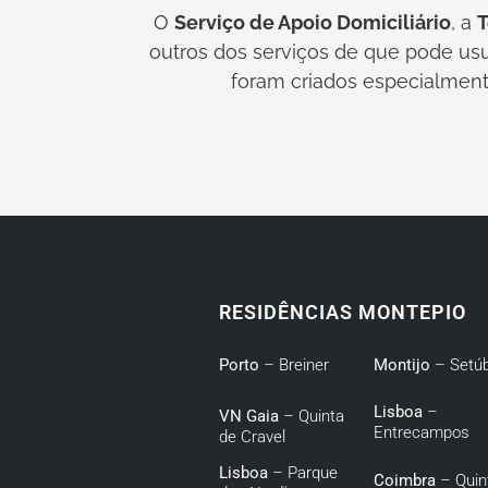
O
Serviço de Apoio Domiciliário
, a
T
outros dos serviços de que pode usu
foram criados especialmente
RESIDÊNCIAS MONTEPIO
Porto
– Breiner
Montijo
– Setúb
Lisboa
–
VN Gaia
– Quinta
Entrecampos
de Cravel
Lisboa
– Parque
Coimbra
– Quin