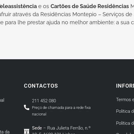
eleassistência
e os
Cartões de Saúde Residências
M
fruir através da Residências Montepio – Serviços d
 para lhe prestar ajuda no melhor ambiente: a sua c
CONTACTOS
INFOR
Termos e
al
211 452 080
Preço de chamada para a rede fixa
Política 
nacional
Política 
Sede
– Rua Julieta Ferrão, n.º
ta da