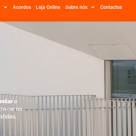
e
Acordos
Loja Online
Sobre nós
Contactos
O
estar
e
tra-se na
stidas,