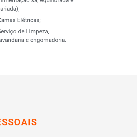
alimentação sã, equilibrada e
ariada);
Camas Elétricas;
Serviço de Limpeza,
lavandaria e engomadoria.
ESSOAIS