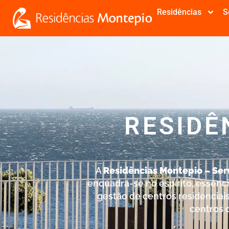
Residências
S
RESIDÊ
CRIADAS A
A
Residências Montepio – Serv
enquadra-se no espírito, essênc
gestão de centros residenciais
centros d