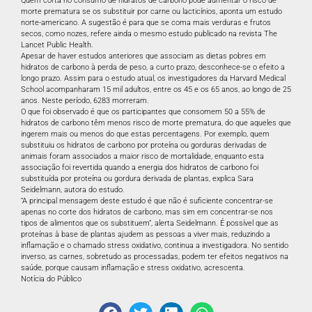
Quem corta no consumo de hidratos de carbono pode aumentar o risco de
morte prematura se os substituir por carne ou lacticínios, aponta um estudo
norte-americano. A sugestão é para que se coma mais verduras e frutos
secos, como nozes, refere ainda o mesmo estudo publicado na revista The
Lancet Public Health.
Apesar de haver estudos anteriores que associam as dietas pobres em
hidratos de carbono à perda de peso, a curto prazo, desconhece-se o efeito a
longo prazo. Assim para o estudo atual, os investigadores da Harvard Medical
School acompanharam 15 mil adultos, entre os 45 e os 65 anos, ao longo de 25
anos. Neste período, 6283 morreram.
O que foi observado é que os participantes que consomem 50 a 55% de
hidratos de carbono têm menos risco de morte prematura, do que aqueles que
ingerem mais ou menos do que estas percentagens. Por exemplo, quem
substituiu os hidratos de carbono por proteína ou gorduras derivadas de
animais foram associados a maior risco de mortalidade, enquanto esta
associação foi revertida quando a energia dos hidratos de carbono foi
substituída por proteína ou gordura derivada de plantas, explica Sara
Seidelmann, autora do estudo.
“A principal mensagem deste estudo é que não é suficiente concentrar-se
apenas no corte dos hidratos de carbono, mas sim em concentrar-se nos
tipos de alimentos que os substituem”, alerta Seidelmann. É possível que as
proteínas à base de plantas ajudem as pessoas a viver mais, reduzindo a
inflamação e o chamado stress oxidativo, continua a investigadora. No sentido
inverso, as carnes, sobretudo as processadas, podem ter efeitos negativos na
saúde, porque causam inflamação e stress oxidativo, acrescenta.
Notícia do
Público