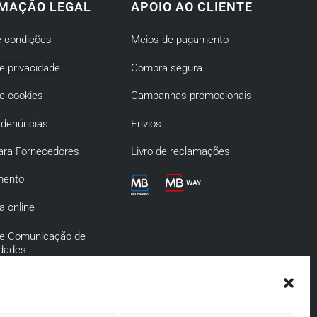
MAÇÃO LEGAL
APOIO AO CLIENTE
 condições
Meios de pagamento
de privacidade
Compra segura
de cookies
Campanhas promocionais
 denúncias
Envios
ara Fornecedores
Livro de reclamações
mento
a online
 de Comunicação de
idades
de Prevenção da
o e Infrações
s