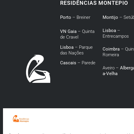
RESIDÊNCIAS MONTEPIO
Porto
– Breiner
Montijo
– Setúb
Lisboa
–
VN Gaia
– Quinta
Entrecampos
de Cravel
Lisboa
– Parque
Coimbra
– Quin
das Nações
Romeira
Cascais
– Parede
Aveiro –
Alberga
a-Velha