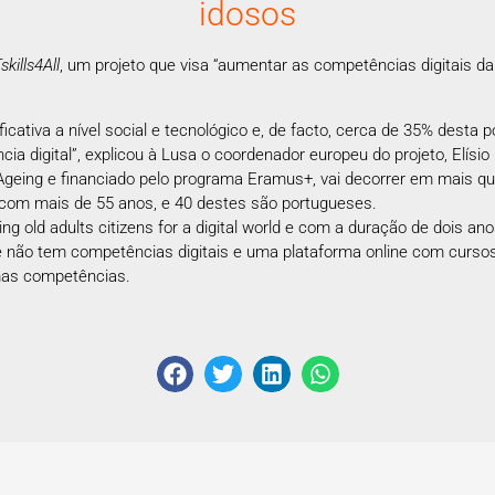
idosos
skills4All
, um projeto que visa “aumentar as competências digitais da
icativa a nível social e tecnológico e, de facto, cerca de 35% desta
a digital”, explicou à Lusa o coordenador europeu do projeto, Elísio
Ageing e financiado pelo programa Eramus+, vai decorrer em mais qua
s com mais de 55 anos, e 40 destes são portugueses.
ng old adults citizens for a digital world e com a duração de dois an
ue não tem competências digitais e uma plataforma online com curso
umas competências.