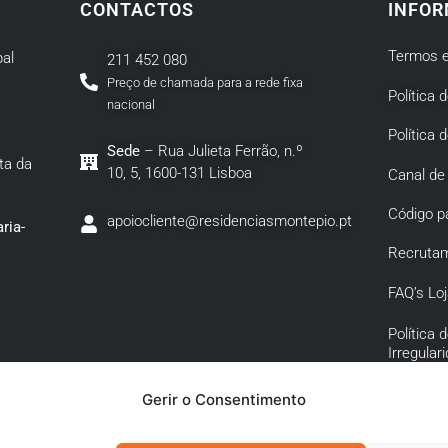
CONTACTOS
INFOR
Termos e
al
211 452 080
Preço de chamada para a rede fixa
Política 
nacional
Política 
Sede
– Rua Julieta Ferrão, n.º
ta da
10, 5, 1600-131 Lisboa
Canal de
Código p
apoiocliente@residenciasmontepio.pt
ria-
Recruta
FAQ’s Loj
Política
Irregular
Política 
Gerir o Consentimento
Corrupçã
Conexa