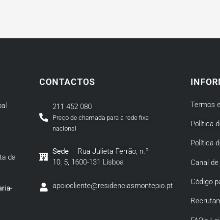
CONTACTOS
INFOR
Termos e
al
211 452 080
Preço de chamada para a rede fixa
Política 
nacional
Política 
Sede
– Rua Julieta Ferrão, n.º
ta da
10, 5, 1600-131 Lisboa
Canal de
Código p
apoiocliente@residenciasmontepio.pt
ria-
Recruta