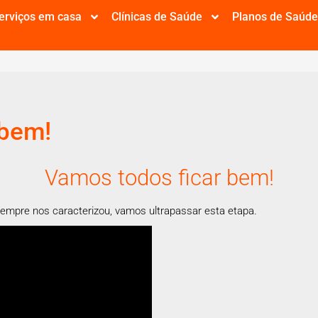
erviços em casa
Clínicas de Saúde
Planos de Saúd
 bem!
Vamos todos ficar bem!
sempre nos caracterizou, vamos ultrapassar esta etapa.