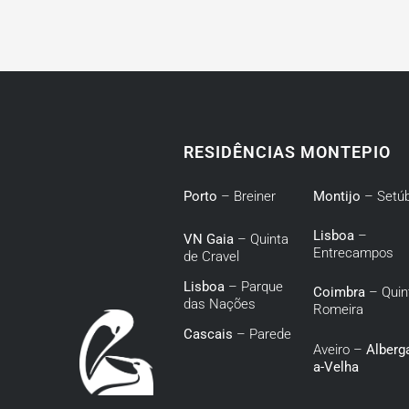
RESIDÊNCIAS MONTEPIO
Porto
– Breiner
Montijo
– Setúb
Lisboa
–
VN Gaia
– Quinta
Entrecampos
de Cravel
Lisboa
– Parque
Coimbra
– Quin
das Nações
Romeira
Cascais
– Parede
Aveiro –
Alberga
a-Velha