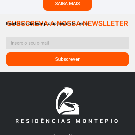
SAIBA MAIS
SUBSCREVA A NOSSA NEWSLLETER
Receba novidades e promoções no teu email
Subscrever
RESIDÊNCIAS MONTEPIO