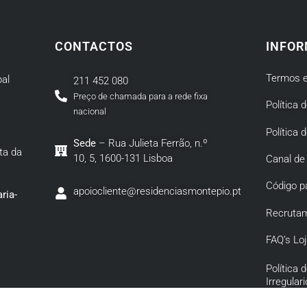
CONTACTOS
INFOR
Termos e
al
211 452 080
Preço de chamada para a rede fixa
Política 
nacional
Política 
Sede
– Rua Julieta Ferrão, n.º
ta da
10, 5, 1600-131 Lisboa
Canal de
Código p
apoiocliente@residenciasmontepio.pt
ria-
Recruta
FAQ’s Loj
Política
Irregular