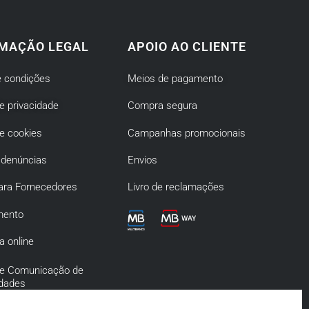
MAÇÃO LEGAL
APOIO AO CLIENTE
 condições
Meios de pagamento
de privacidade
Compra segura
de cookies
Campanhas promocionais
 denúncias
Envios
ara Fornecedores
Livro de reclamações
mento
a online
 de Comunicação de
idades