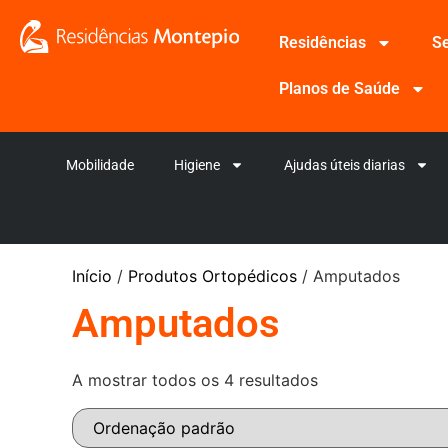
Residências
Se
Planos de Saúde
Mobilidade
Higiene
Ajudas úteis diarias
Início
/
Produtos Ortopédicos
/ Amputados
Amputados
A mostrar todos os 4 resultados