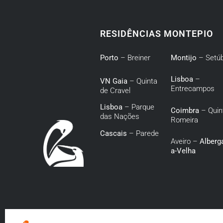
RESIDÊNCIAS MONTEPIO
Porto
– Breiner
Montijo
– Setúb
Lisboa
–
VN Gaia
– Quinta
Entrecampos
de Cravel
Lisboa
– Parque
Coimbra
– Quin
das Nações
Romeira
Cascais
– Parede
Aveiro –
Alberga
a-Velha