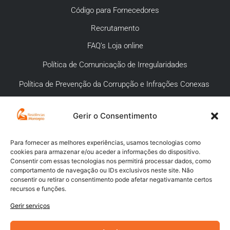
Código para Fornecedores
Recrutamento
FAQ’s Loja online
Política de Comunicação de Irregularidades
Política de Prevenção da Corrupção e Infrações Conexas
Gerir o Consentimento
APOIO AO CLIENTE
Meios de pagamento
Para fornecer as melhores experiências, usamos tecnologias como
cookies para armazenar e/ou aceder a informações do dispositivo.
Compra segura
Consentir com essas tecnologias nos permitirá processar dados, como
comportamento de navegação ou IDs exclusivos neste site. Não
Campanhas promocionais
consentir ou retirar o consentimento pode afetar negativamante certos
recursos e funções.
Envios
Gerir serviços
Livro de reclamações