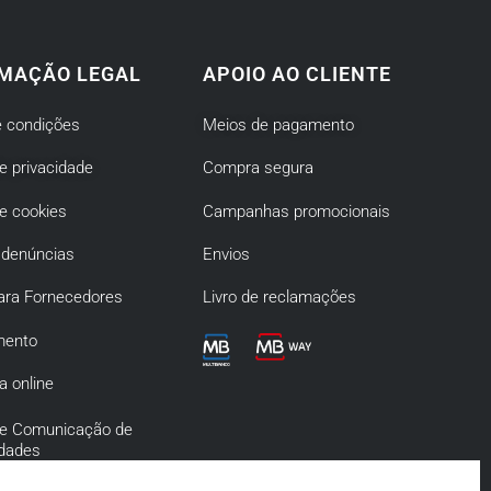
MAÇÃO LEGAL
APOIO AO CLIENTE
 condições
Meios de pagamento
de privacidade
Compra segura
de cookies
Campanhas promocionais
 denúncias
Envios
ara Fornecedores
Livro de reclamações
mento
a online
 de Comunicação de
idades