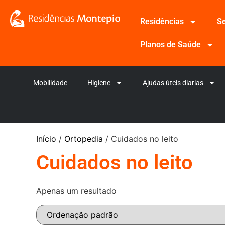
Residências
Se
Planos de Saúde
Mobilidade
Higiene
Ajudas úteis diarias
Início
/
Ortopedia
/ Cuidados no leito
Cuidados no leito
Apenas um resultado