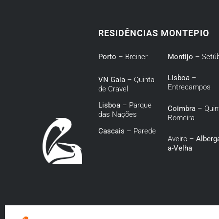
RESIDÊNCIAS MONTEPIO
Porto
– Breiner
Montijo
– Setúb
Lisboa
–
VN Gaia
– Quinta
Entrecampos
de Cravel
Lisboa
– Parque
Coimbra
– Quin
das Nações
Romeira
Cascais
– Parede
Aveiro –
Alberga
a-Velha