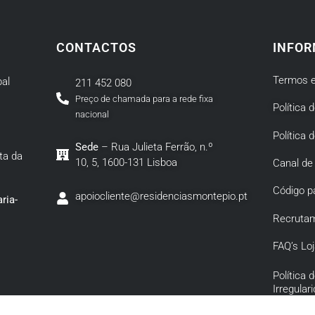
CONTACTOS
INFOR
Termos e
al
211 452 080
Preço de chamada para a rede fixa
Política 
nacional
Política 
Sede
– Rua Julieta Ferrão, n.º
ta da
10, 5, 1600-131 Lisboa
Canal de
Código p
apoiocliente@residenciasmontepio.pt
ria-
Recruta
FAQ’s Loj
Política
Irregular