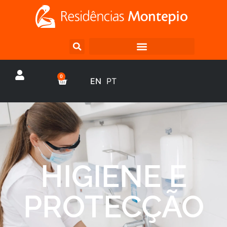
0
EN
PT
HIGIENE E
PROTECÇÃO