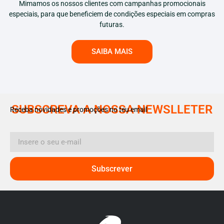
Mimamos os nossos clientes com campanhas promocionais
especiais, para que beneficiem de condições especiais em compras
futuras.
SAIBA MAIS
SUBSCREVA A NOSSA NEWSLLETER
Receba novidades e promoções no teu email
Subscrever