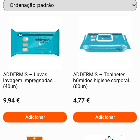
ADDERMIS – Luvas
ADDERMIS – Toalhetes
lavagem impregnadas
húmidos higiene corporal
(40un)
(60un)
9,94
€
4,77
€
Adicionar
Adicionar