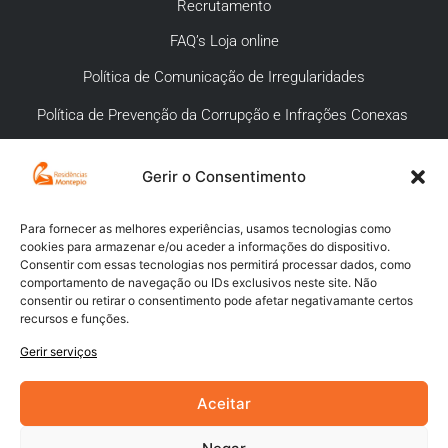
Recrutamento
FAQ’s Loja online
Política de Comunicação de Irregularidades
Política de Prevenção da Corrupção e Infrações Conexas
Gerir o Consentimento
APOIO AO CLIENTE
Meios de pagamento
Para fornecer as melhores experiências, usamos tecnologias como
cookies para armazenar e/ou aceder a informações do dispositivo.
Compra segura
Consentir com essas tecnologias nos permitirá processar dados, como
comportamento de navegação ou IDs exclusivos neste site. Não
Campanhas promocionais
consentir ou retirar o consentimento pode afetar negativamante certos
recursos e funções.
Envios
Gerir serviços
Livro de reclamações
Aceitar