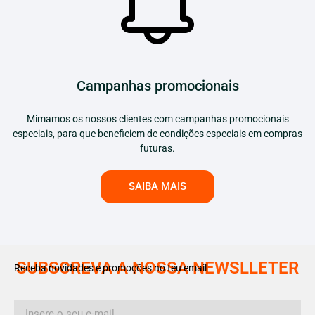
Campanhas promocionais
Mimamos os nossos clientes com campanhas promocionais
especiais, para que beneficiem de condições especiais em compras
futuras.
SAIBA MAIS
SUBSCREVA A NOSSA NEWSLLETER
Receba novidades e promoções no teu email