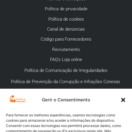
Política de privacidade
Política de cookies
Canal de denúncias
Código para Fornecedores
Recrutamento
FAQ’s Loja online
Política de Comunicação de Irregularidades
Política de Prevenção da Corrupção e Infrações Conexas
Gerir o Consentimento
APOIO AO CLIENTE
Meios de pagamento
Para fornecer as melhores experiências, usamos tecnologias como
cookies para armazenar e/ou aceder a informações do dispositivo.
Compra segura
Consentir com essas tecnologias nos permitirá processar dados, como
comportamento de navegação ou IDs exclusivos neste site. Não