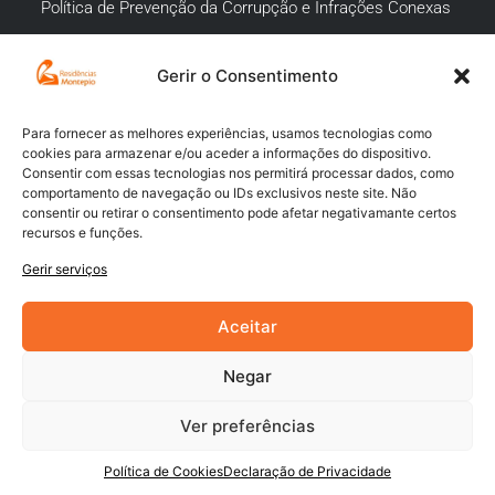
Política de Prevenção da Corrupção e Infrações Conexas
Gerir o Consentimento
APOIO AO CLIENTE
Meios de pagamento
Para fornecer as melhores experiências, usamos tecnologias como
cookies para armazenar e/ou aceder a informações do dispositivo.
Compra segura
Consentir com essas tecnologias nos permitirá processar dados, como
comportamento de navegação ou IDs exclusivos neste site. Não
Campanhas promocionais
consentir ou retirar o consentimento pode afetar negativamante certos
recursos e funções.
Envios
Gerir serviços
Livro de reclamações
Aceitar
Negar
Ver preferências
Powered by
Digital Xperience
Política de Cookies
Declaração de Privacidade