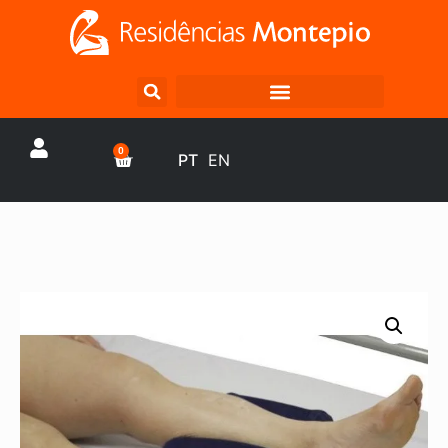
0
PT
EN