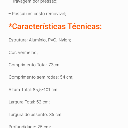
– Travagem por pressão;
– Possui um cesto removivél;
*Características Técnicas:
Estrutura: Alumínio, PVC
,
Nylon;
Cor: vermelho
;
Comprimento Total: 73cm;
Comprimento sem rodas
:
54
cm
;
Altura Total
:
85,5-101 cm
;
Largura Total: 52 cm;
Largura do assento
:
35 cm
;
Profundidade: 25 cm
;