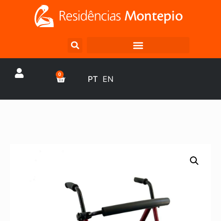
0
PT
EN