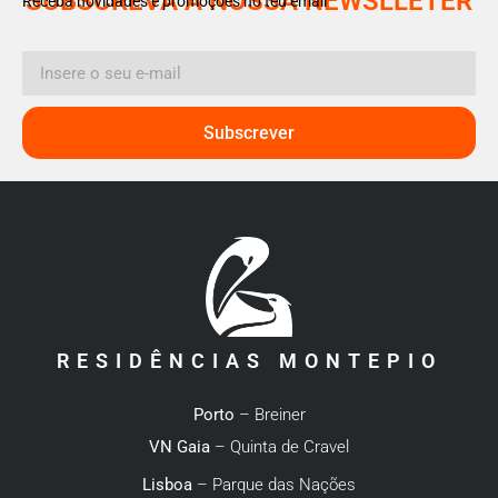
SUBSCREVA A NOSSA NEWSLLETER
Receba novidades e promoções no teu email
Subscrever
RESIDÊNCIAS MONTEPIO
Porto
– Breiner
VN Gaia
– Quinta de Cravel
Lisboa
– Parque das Nações