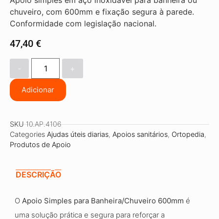
Apoio simples em aço inoxidável para banheira ou
chuveiro, com 600mm e fixação segura à parede.
Conformidade com legislação nacional.
47,40
€
-
+
Adicionar
SKU
10.AP.4106
Categories
Ajudas úteis diarias
,
Apoios sanitários
,
Ortopedia
,
Produtos de Apoio
DESCRIÇÃO
O
Apoio Simples para Banheira/Chuveiro 600mm
é
uma solução prática e segura para reforçar a