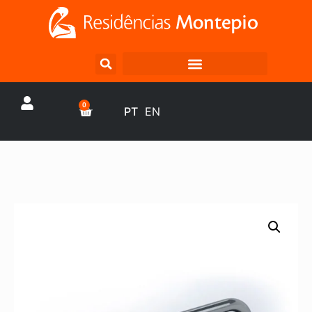
0
PT
EN