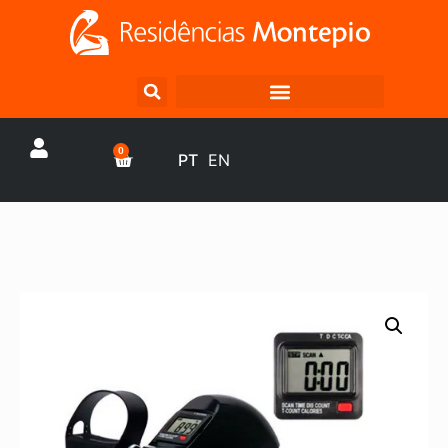
0
PT
EN