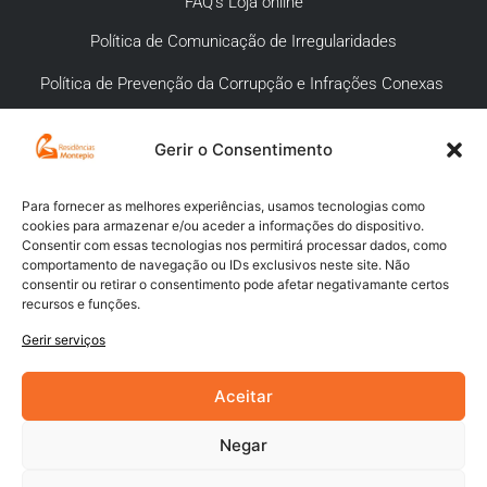
FAQ’s Loja online
Política de Comunicação de Irregularidades
Política de Prevenção da Corrupção e Infrações Conexas
Gerir o Consentimento
APOIO AO CLIENTE
Meios de pagamento
Para fornecer as melhores experiências, usamos tecnologias como
cookies para armazenar e/ou aceder a informações do dispositivo.
Compra segura
Consentir com essas tecnologias nos permitirá processar dados, como
comportamento de navegação ou IDs exclusivos neste site. Não
Campanhas promocionais
consentir ou retirar o consentimento pode afetar negativamante certos
recursos e funções.
Envios
Gerir serviços
Livro de reclamações
Aceitar
Negar