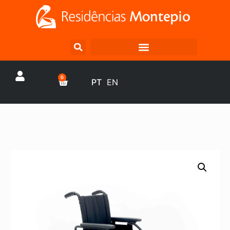
0
PT
EN