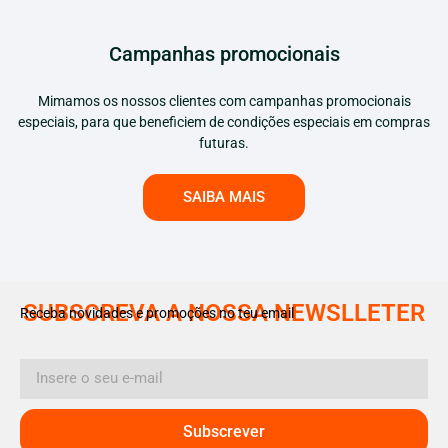
Campanhas promocionais
Mimamos os nossos clientes com campanhas promocionais
especiais, para que beneficiem de condições especiais em compras
futuras.
SAIBA MAIS
SUBSCREVA A NOSSA NEWSLLETER
Receba novidades e promoções no teu email
Subscrever