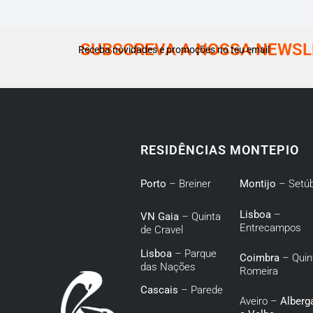
SUBSCREVA A NOSSA NEWSL
Receba novidades e promoções no teu email
RESIDÊNCIAS MONTEPIO
Porto
– Breiner
Montijo
– Setúb
Lisboa
–
VN Gaia
– Quinta
Entrecampos
de Cravel
Lisboa
– Parque
Coimbra
– Quin
das Nações
Romeira
Cascais
– Parede
Aveiro –
Alberga