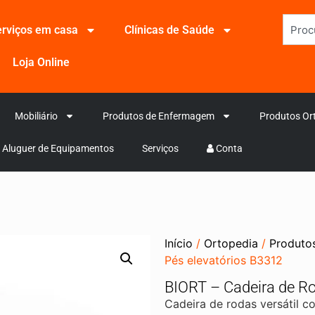
rviços em casa
Clínicas de Saúde
Loja Online
Mobiliário
Produtos de Enfermagem
Produtos Or
Aluguer de Equipamentos
Serviços
Conta
Início
/
Ortopedia
/
Produto
Pés elevatórios B3312
BIORT – Cadeira de R
Cadeira de rodas versátil c