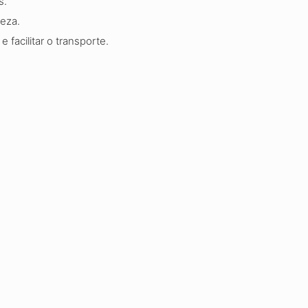
s.
peza.
 facilitar o transporte.