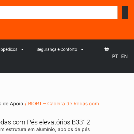
topédicos
Segurança e Conforto
PT
EN
s de Apoio
/ BIORT – Cadeira de Rodas com
odas com Pés elevatórios B3312
om estrutura em alumínio, apoios de pés