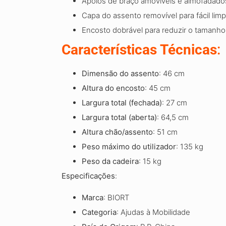
Apoios de braço amovíveis e almofadado
Capa do assento removível para fácil lim
Encosto dobrável para reduzir o tamanho e
Características Técnicas
:
Dimensão do assento
: 46 cm
Altura do encosto
: 45 cm
Largura total (fechada)
: 27 cm
Largura total (aberta)
: 64,5 cm
Altura chão/assento
: 51 cm
Peso máximo do utilizador
: 135 kg
Peso da cadeira
: 15 kg
Especificações
:
Marca
: BIORT
Categoria
: Ajudas à Mobilidade