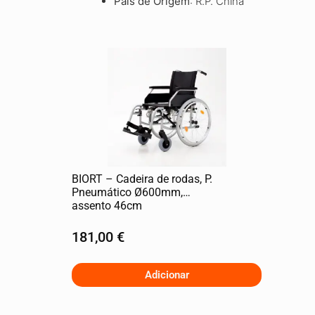
País de Origem
: R.P. China
BIORT – Cadeira de rodas, P.
Pneumático Ø600mm,
assento 46cm
181,00
€
Adicionar