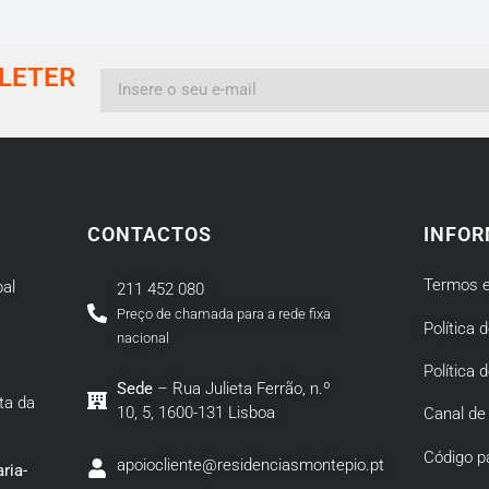
LETER
CONTACTOS
INFOR
Termos e
al
211 452 080
Preço de chamada para a rede fixa
Política 
nacional
Política 
Sede
– Rua Julieta Ferrão, n.º
ta da
10, 5, 1600-131 Lisboa
Canal de
Código p
apoiocliente@residenciasmontepio.pt
ria-