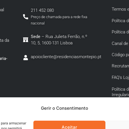
Termos e
al
211 452 080
Preço de chamada para a rede fixa
Política 
nacional
Política 
Sede
– Rua Julieta Ferrão, n.º
ta da
10, 5, 1600-131 Lisboa
Canal de
Código p
apoiocliente@residenciasmontepio.pt
ria-
Recruta
FAQ’s Loj
Política
Irregular
Política 
Gerir o Consentimento
Corrupçã
Conexa
s para armazenar
Aceitar
 nos permitirá