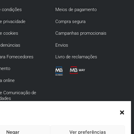
 condições
Meios de pagamento
de privacidade
Compra segura
de cookies
Campanhas promocionais
 denúncias
Envios
ara Fornecedores
Livro de reclamações
mento
a online
 de Comunicação de
idades
de Prevenção da
o e Infrações
s
Negar
Ver preferências