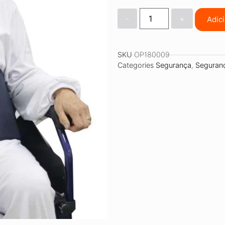
-
+
Adic
SKU
OP180009
Categories
Segurança
,
Seguranç