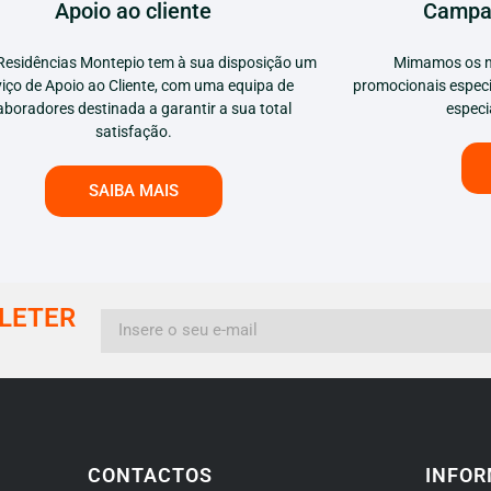
Apoio ao cliente
Campa
Residências Montepio tem à sua disposição um
Mimamos os n
viço de Apoio ao Cliente, com uma equipa de
promocionais especi
aboradores destinada a garantir a sua total
especi
satisfação.
SAIBA MAIS
LETER
CONTACTOS
INFOR