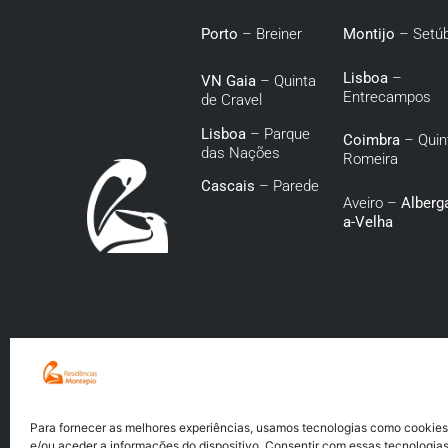
Porto
– Breiner
Montijo
– Setúb
Lisboa
–
VN Gaia
– Quinta
Entrecampos
de Cravel
Lisboa
– Parque
Coimbra
– Quin
das Nações
Romeira
Cascais
– Parede
Aveiro –
Alberga
a-Velha
Para fornecer as melhores experiências, usamos tecnologias como cookie
e/ou aceder a informações do dispositivo. Consentir com essas tecnologias