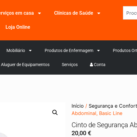
rviços em casa
Clínicas de Saúde
Loja Online
Mobiliário
Produtos de Enfermagem
Produtos Or
Aluguer de Equipamentos
Serviços
Conta
Início
/
Segurança e Confor
Abdominal, Basic Line
Cinto de Segurança Ab
20,00
€