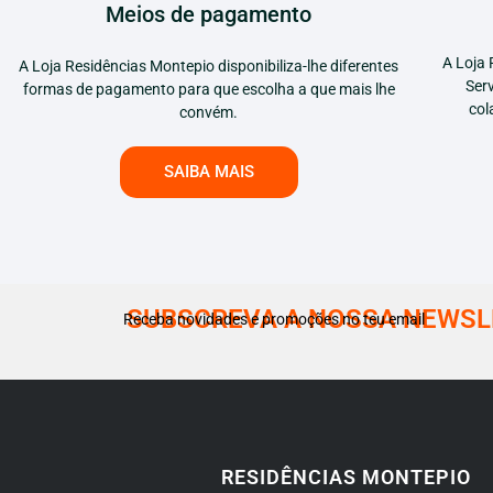
Meios de pagamento
A Loja 
A Loja Residências Montepio disponibiliza-lhe diferentes
Ser
formas de pagamento para que escolha a que mais lhe
col
convém.
SAIBA MAIS
SUBSCREVA A NOSSA NEWSL
Receba novidades e promoções no teu email
RESIDÊNCIAS MONTEPIO