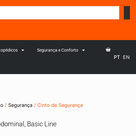
topédicos
Segurança e Conforto
PT
EN
to
/
Segurança
/ Cinto de Segurança
dominal, Basic Line