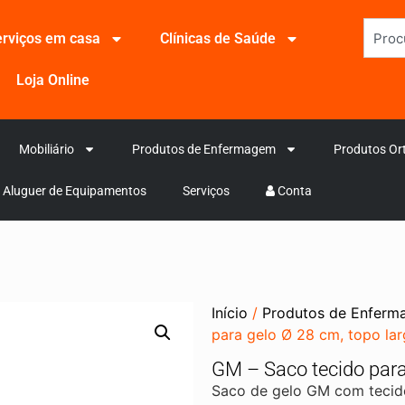
rviços em casa
Clínicas de Saúde
Loja Online
Mobiliário
Produtos de Enfermagem
Produtos Or
Aluguer de Equipamentos
Serviços
Conta
Início
/
Produtos de Enfer
para gelo Ø 28 cm, topo la
GM – Saco tecido para
Saco de gelo GM com tecido