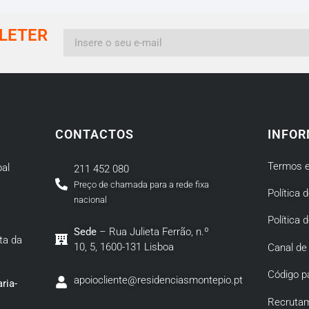
LETER
CONTACTOS
INFOR
Termos e
al
211 452 080
Preço de chamada para a rede fixa
Política 
nacional
Política 
Sede
– Rua Julieta Ferrão, n.º
ta da
10, 5, 1600-131 Lisboa
Canal de
Código p
apoiocliente@residenciasmontepio.pt
ria-
Recruta