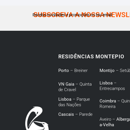
SUBSCREVA A NOSSA NEWSL
Receba novidades e promoções no teu email
RESIDÊNCIAS MONTEPIO
Porto
– Breiner
Montijo
– Setúb
Lisboa
–
VN Gaia
– Quinta
Entrecampos
de Cravel
Lisboa
– Parque
Coimbra
– Quin
das Nações
Romeira
Cascais
– Parede
Aveiro –
Alberga
a-Velha