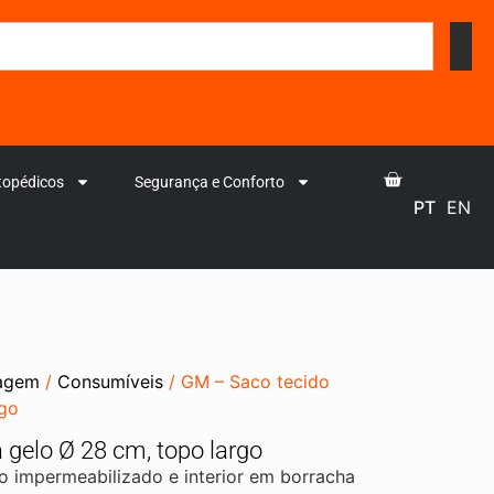
topédicos
Segurança e Conforto
PT
EN
magem
/
Consumíveis
/ GM – Saco tecido
rgo
 gelo Ø 28 cm, topo largo
 impermeabilizado e interior em borracha