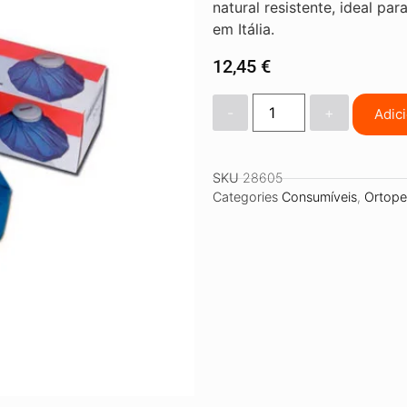
natural resistente, ideal p
em Itália.
12,45
€
-
+
Adic
SKU
28605
Categories
Consumíveis
,
Ortope