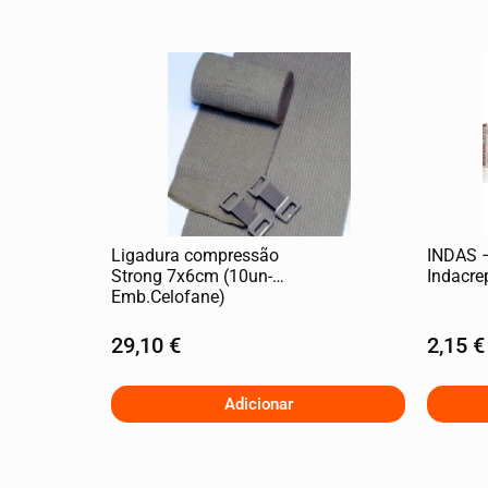
Ligadura compressão
INDAS –
Strong 7x6cm (10un-
Indacre
Emb.Celofane)
29,10
€
2,15
€
Adicionar