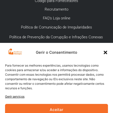
Código para Fornecedores
Recrutamento
FAQ’s Loja online
Política de Comunicação de Irregularidades
Política de Prevenção da Corrupção e Infrações Conexas
Gerir o Consentimento
APOIO AO CLIENTE
Meios de pagamento
Para fornecer as melhores experiências, usamos tecnologias como
cookies para armazenar e/ou aceder a informações do dispositivo.
Compra segura
Consentir com essas tecnologias nos permitirá processar dados, como
comportamento de navegação ou IDs exclusivos neste site. Não
Campanhas promocionais
consentir ou retirar o consentimento pode afetar negativamante certos
recursos e funções.
Envios
Gerir serviços
Livro de reclamações
Aceitar