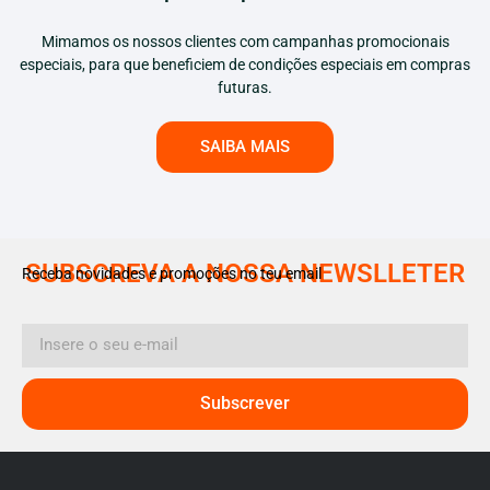
Mimamos os nossos clientes com campanhas promocionais
especiais, para que beneficiem de condições especiais em compras
futuras.
SAIBA MAIS
SUBSCREVA A NOSSA NEWSLLETER
Receba novidades e promoções no teu email
Subscrever