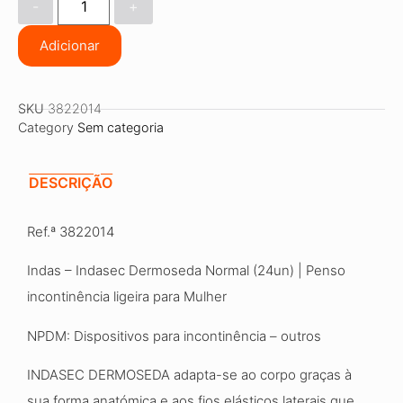
-
+
Adicionar
SKU
3822014
Category
Sem categoria
DESCRIÇÃO
Ref.ª 3822014
Indas – Indasec Dermoseda Normal (24un) | Penso
incontinência ligeira para Mulher
NPDM: Dispositivos para incontinência – outros
INDASEC DERMOSEDA adapta-se ao corpo graças à
sua forma anatómica e aos fios elásticos laterais que