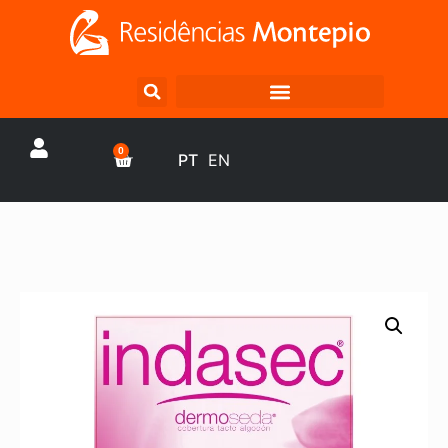
0
PT
EN