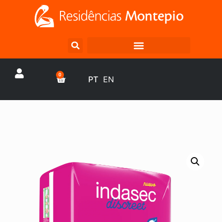
0
PT
EN