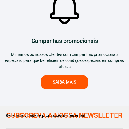
Campanhas promocionais
Mimamos os nossos clientes com campanhas promocionais
especiais, para que beneficiem de condições especiais em compras
futuras.
SAIBA MAIS
SUBSCREVA A NOSSA NEWSLLETER
Receba novidades e promoções no teu email