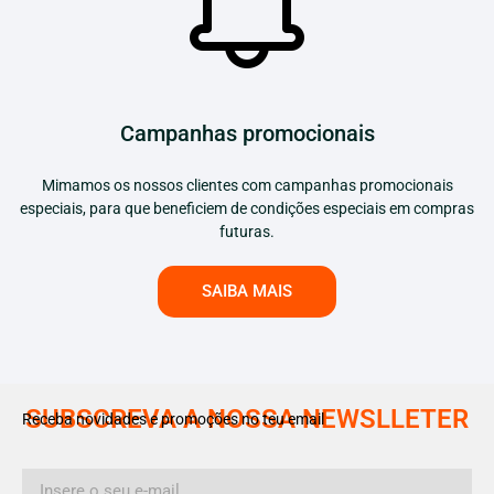
Campanhas promocionais
Mimamos os nossos clientes com campanhas promocionais
especiais, para que beneficiem de condições especiais em compras
futuras.
SAIBA MAIS
SUBSCREVA A NOSSA NEWSLLETER
Receba novidades e promoções no teu email