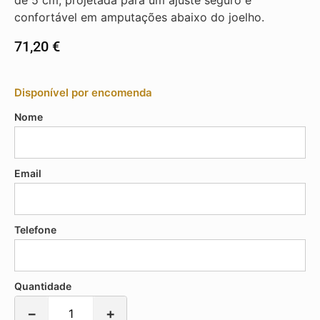
de 5 cm, projetada para um ajuste seguro e
confortável em amputações abaixo do joelho.
71,20
€
Disponível por encomenda
Nome
Email
Telefone
Quantidade
−
+