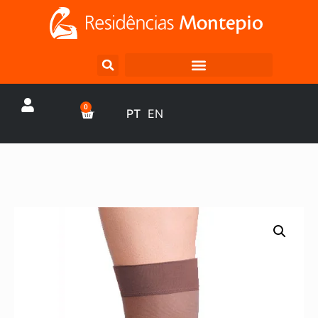
0
PT
EN