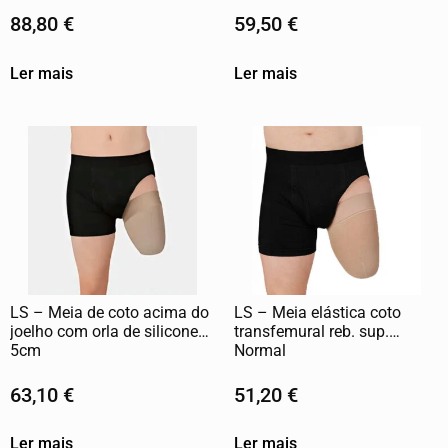
88,80
€
59,50
€
Ler mais
Ler mais
LS – Meia de coto acima do
LS – Meia elástica coto
joelho com orla de silicone
transfemural reb. sup.
5cm
Normal
63,10
€
51,20
€
Ler mais
Ler mais