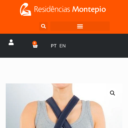
0
PT
EN