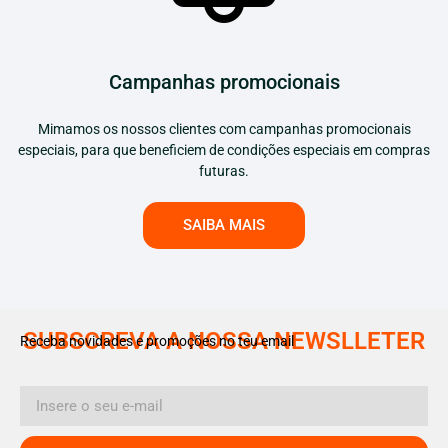
Campanhas promocionais
Mimamos os nossos clientes com campanhas promocionais
especiais, para que beneficiem de condições especiais em compras
futuras.
SAIBA MAIS
SUBSCREVA A NOSSA NEWSLLETER
Receba novidades e promoções no teu email