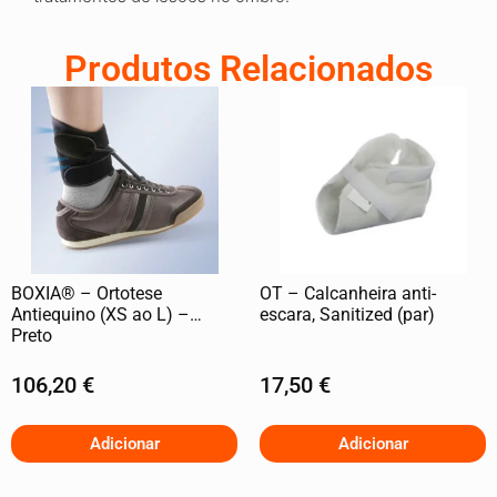
Produtos Relacionados
BOXIA® – Ortotese
OT – Calcanheira anti-
Antiequino (XS ao L) –
escara, Sanitized (par)
Preto
106,20
€
17,50
€
Adicionar
Adicionar