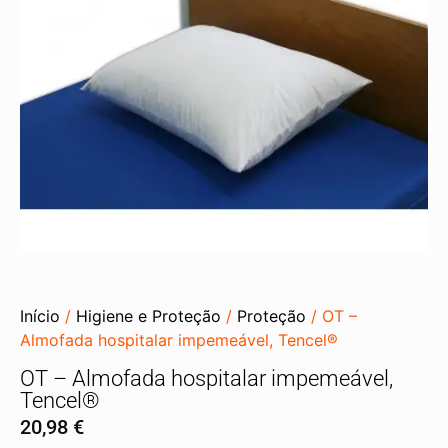
Início
/
Higiene e Proteção
/
Proteção
/ OT –
Almofada hospitalar impemeável, Tencel®
OT – Almofada hospitalar impemeável,
Tencel®
20,98
€