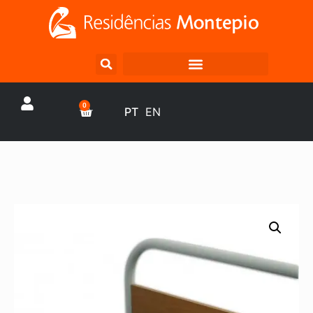
0
PT
EN