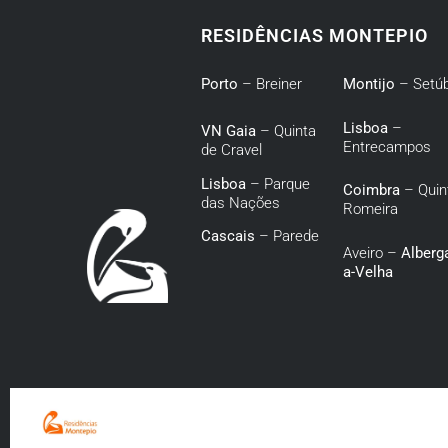
RESIDÊNCIAS MONTEPIO
Porto
– Breiner
Montijo
– Setúb
Lisboa
–
VN Gaia
– Quinta
Entrecampos
de Cravel
Lisboa
– Parque
Coimbra
– Quin
das Nações
Romeira
Cascais
– Parede
Aveiro –
Alberga
a-Velha