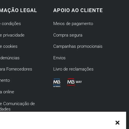
MAÇÃO LEGAL
APOIO AO CLIENTE
 condições
Meios de pagamento
de privacidade
Compra segura
de cookies
Campanhas promocionais
 denúncias
Envios
ara Fornecedores
Livro de reclamações
mento
a online
 de Comunicação de
idades
de Prevenção da
o e Infrações