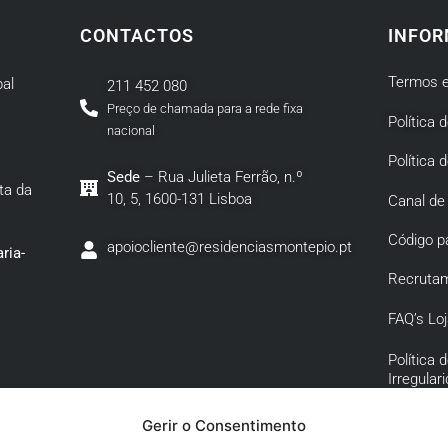
CONTACTOS
INFOR
Termos e
al
211 452 080
Preço de chamada para a rede fixa
Política 
nacional
Política 
Sede
– Rua Julieta Ferrão, n.º
ta da
10, 5, 1600-131 Lisboa
Canal de
Código p
apoiocliente@residenciasmontepio.pt
ria-
Recruta
FAQ’s Loj
Política
Irregular
Política 
Gerir o Consentimento
Corrupçã