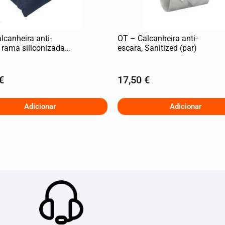
lcanheira anti-
OT – Calcanheira anti-
 rama siliconizada
escara, Sanitized (par)
€
17,50
€
Adicionar
Adicionar