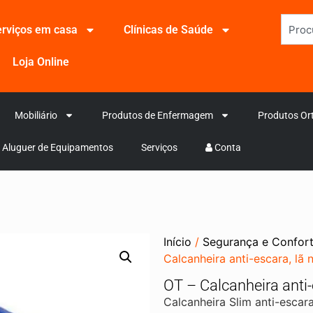
rviços em casa
Clínicas de Saúde
Loja Online
Mobiliário
Produtos de Enfermagem
Produtos Or
Aluguer de Equipamentos
Serviços
Conta
Início
/
Segurança e Confor
Calcanheira anti-escara, lã n
OT – Calcanheira anti-e
Calcanheira Slim anti-escara