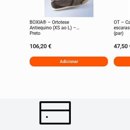
BOXIA® – Ortotese
OT – Ca
Antiequino (XS ao L) –
escaras
Preto
(par)
106,20
€
47,50
Adicionar