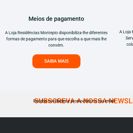
Meios de pagamento
A Loja 
A Loja Residências Montepio disponibiliza-lhe diferentes
Ser
formas de pagamento para que escolha a que mais lhe
col
convém.
SAIBA MAIS
SUBSCREVA A NOSSA NEWSL
Receba novidades e promoções no teu email