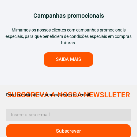
Campanhas promocionais
Mimamos os nossos clientes com campanhas promocionais
especiais, para que beneficiem de condições especiais em compras
futuras.
SAIBA MAIS
SUBSCREVA A NOSSA NEWSLLETER
Receba novidades e promoções no teu email
Subscrever