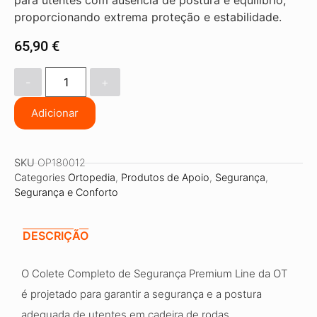
para utentes com ausência de postura e equilíbrio,
proporcionando extrema proteção e estabilidade.
65,90
€
-
+
Adicionar
SKU
OP180012
Categories
Ortopedia
,
Produtos de Apoio
,
Segurança
,
Segurança e Conforto
DESCRIÇÃO
O Colete Completo de Segurança Premium Line da OT
é projetado para garantir a segurança e a postura
adequada de utentes em cadeira de rodas.