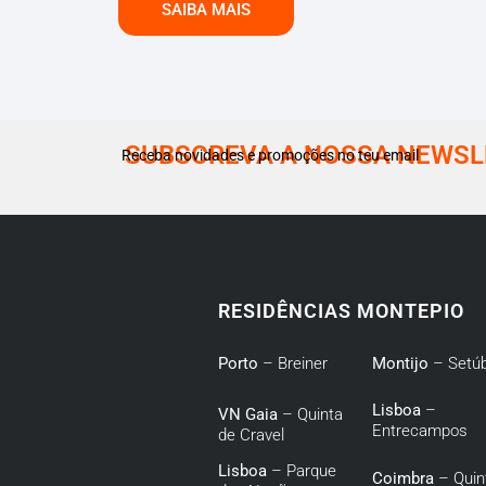
SAIBA MAIS
SUBSCREVA A NOSSA NEWSL
Receba novidades e promoções no teu email
RESIDÊNCIAS MONTEPIO
Porto
– Breiner
Montijo
– Setúb
Lisboa
–
VN Gaia
– Quinta
Entrecampos
de Cravel
Lisboa
– Parque
Coimbra
– Quin