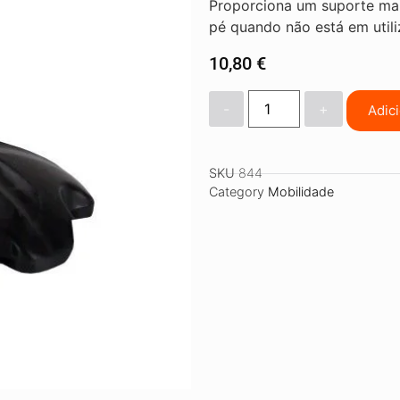
Proporciona um suporte mai
pé quando não está em utili
10,80
€
-
+
Adic
SKU
844
Category
Mobilidade