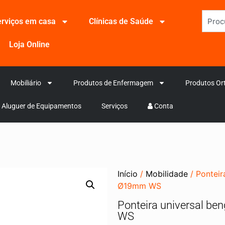
rviços em casa
Clínicas de Saúde
Loja Online
Mobiliário
Produtos de Enfermagem
Produtos Or
Aluguer de Equipamentos
Serviços
Conta
Início
/
Mobilidade
/ Ponteir
Ø19mm WS
Ponteira universal b
WS