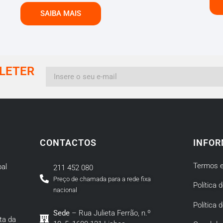
SAIBA MAIS
LETER
CONTACTOS
INFOR
Termos e
al
211 452 080
Preço de chamada para a rede fixa
Política 
nacional
Política 
Sede
– Rua Julieta Ferrão, n.º
ta da