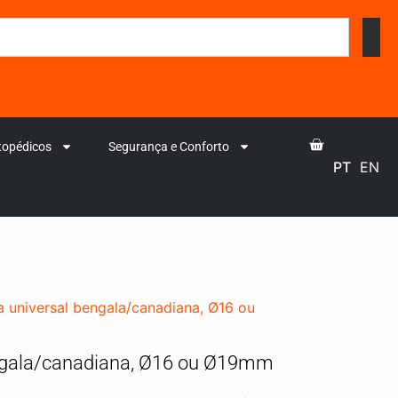
topédicos
Segurança e Conforto
PT
EN
a universal bengala/canadiana, Ø16 ou
engala/canadiana, Ø16 ou Ø19mm