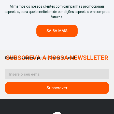
Mimamos os nossos clientes com campanhas promocionais
especiais, para que beneficiem de condições especiais em compras
futuras.
SAIBA MAIS
SUBSCREVA A NOSSA NEWSLLETER
Receba novidades e promoções no teu email
Subscrever