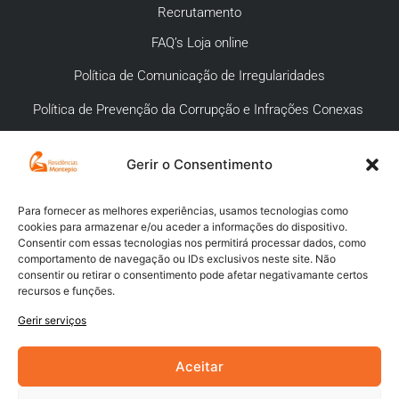
Recrutamento
FAQ’s Loja online
Política de Comunicação de Irregularidades
Política de Prevenção da Corrupção e Infrações Conexas
Gerir o Consentimento
APOIO AO CLIENTE
Meios de pagamento
Para fornecer as melhores experiências, usamos tecnologias como
cookies para armazenar e/ou aceder a informações do dispositivo.
Compra segura
Consentir com essas tecnologias nos permitirá processar dados, como
comportamento de navegação ou IDs exclusivos neste site. Não
Campanhas promocionais
consentir ou retirar o consentimento pode afetar negativamante certos
recursos e funções.
Envios
Gerir serviços
Livro de reclamações
Aceitar