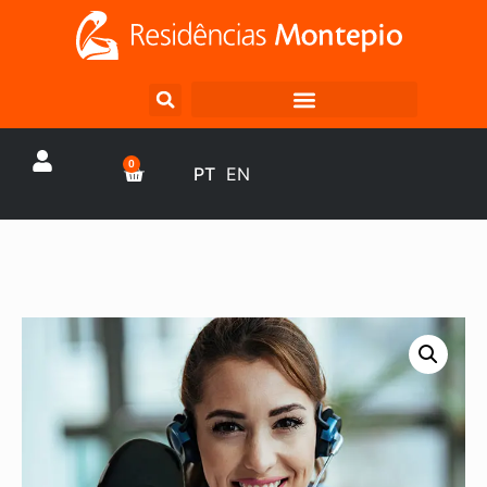
0
PT
EN