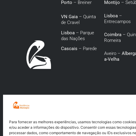
Porto
– Breiner
Montijo
– Setúb
Lisboa
–
VN Gaia
– Quinta
Entrecampos
de Cravel
Lisboa
– Parque
Coimbra
– Quin
das Nações
Romeira
Cascais
– Parede
Aveiro –
Alberga
a-Velha
Para fornecer as melhores experiências, usamos tecnologias como cookie
e/ou aceder a informações do dispositivo. Consentir com essas tecnologias
processar dados, como comportamento de navegação ou IDs exclusivos nes