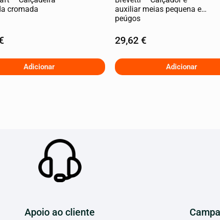
da cromada
auxiliar meias pequena e
peúgos
€
29,62
€
Adicionar
Adicionar
Apoio ao cliente
Campa