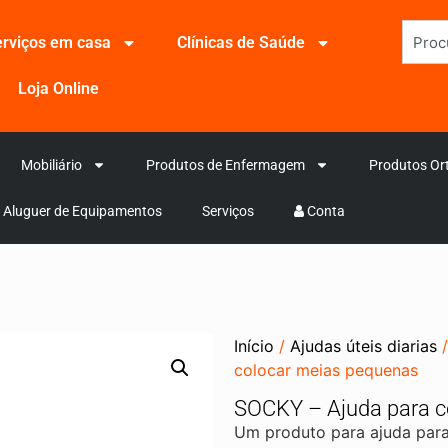
rviços em casa
Clínicas de Saúde
Loja Online
Mobiliário
Produtos de Enfermagem
Produtos Or
Aluguer de Equipamentos
Serviços
Conta
Início
/
Ajudas úteis diarias
colocar meias pequenas
SOCKY – Ajuda para c
Um produto para ajuda para