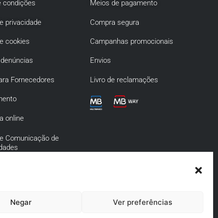
 condições
Meios de pagamento
de privacidade
Compra segura
de cookies
Campanhas promocionais
 denúncias
Envios
ara Fornecedores
Livro de reclamações
mento
a online
 de Comunicação de
idades
de Prevenção da
o e Infrações
s
Negar
Ver preferências