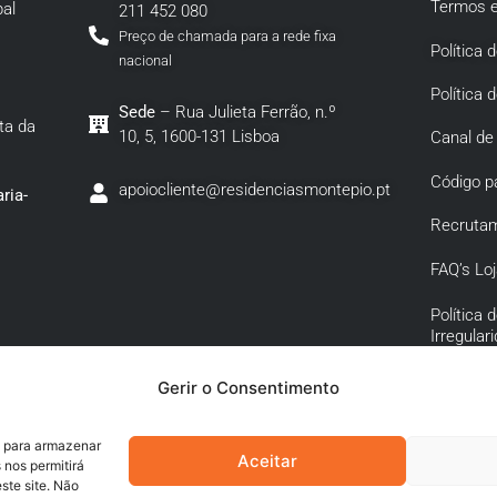
Termos e
al
211 452 080
Preço de chamada para a rede fixa
Política 
nacional
Política 
Sede
– Rua Julieta Ferrão, n.º
ta da
10, 5, 1600-131 Lisboa
Canal de
Código p
apoiocliente@residenciasmontepio.pt
ria-
Recruta
FAQ’s Loj
Política
Irregular
Política 
Gerir o Consentimento
Corrupçã
Conexa
s para armazenar
Aceitar
 nos permitirá
te site. Não