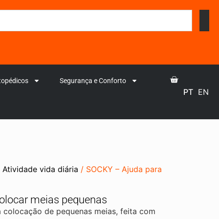
topédicos
Segurança e Conforto
PT
EN
/
Atividade vida diária
/ SOCKY – Ajuda para
olocar meias pequenas
 colocação de pequenas meias, feita com