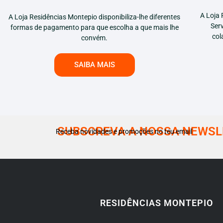
A Loja 
A Loja Residências Montepio disponibiliza-lhe diferentes
Ser
formas de pagamento para que escolha a que mais lhe
col
convém.
SAIBA MAIS
SUBSCREVA A NOSSA NEWSL
Receba novidades e promoções no teu email
RESIDÊNCIAS MONTEPIO