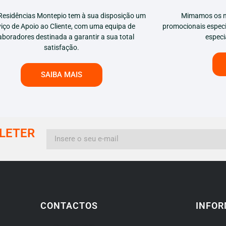
Residências Montepio tem à sua disposição um
Mimamos os n
viço de Apoio ao Cliente, com uma equipa de
promocionais especi
aboradores destinada a garantir a sua total
especi
satisfação.
SAIBA MAIS
LETER
CONTACTOS
INFOR