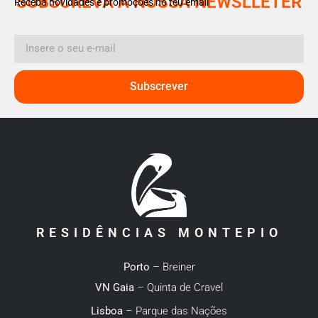
SUBSCREVA A NOSSA NEWSLLETER
Receba novidades e promoções no teu email
Subscrever
RESIDÊNCIAS MONTEPIO
Porto
– Breiner
VN Gaia
– Quinta de Cravel
Lisboa
– Parque das Nações