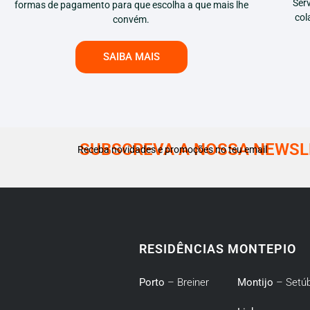
Ser
formas de pagamento para que escolha a que mais lhe
col
convém.
SAIBA MAIS
SUBSCREVA A NOSSA NEWSL
Receba novidades e promoções no teu email
RESIDÊNCIAS MONTEPIO
Porto
– Breiner
Montijo
– Setúb