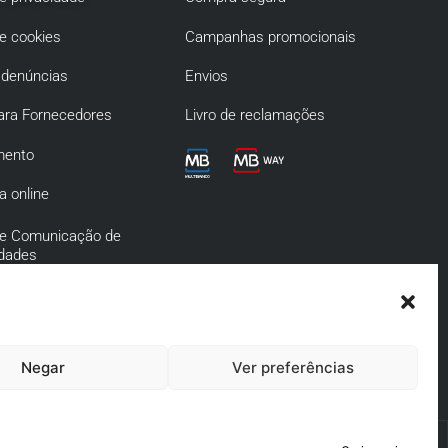
de cookies
Campanhas promocionais
 denúncias
Envios
ara Fornecedores
Livro de reclamações
mento
a online
 de Comunicação de
idades
de Prevenção da
o e Infrações
s
Negar
Ver preferências