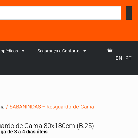
topédicos
Segurança e Conforto
EN
PT
ia
/ SABANINDAS – Resguardo de Cama
ardo de Cama 80x180cm (B.25)
ga de 3 a 4 dias úteis.