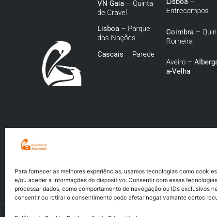
Lisboa
–
VN Gaia
– Quinta
Entrecampos
de Cravel
Lisboa
– Parque
Coimbra
– Quin
das Nações
Romeira
Cascais
– Parede
Aveiro –
Alberga
a-Velha
Para fornecer as melhores experiências, usamos tecnologias como cookie
e/ou aceder a informações do dispositivo. Consentir com essas tecnologias
processar dados, como comportamento de navegação ou IDs exclusivos nes
consentir ou retirar o consentimento pode afetar negativamante certos rec
Copyright © 2025 Residências Montepio | Powered by
Digital Xperience