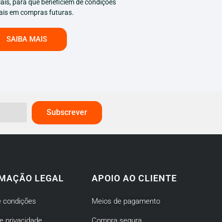
ais, para que beneficiem de condições
ais em compras futuras.
SAIBA MAIS
Subscrever
MAÇÃO LEGAL
APOIO AO CLIENTE
 condições
Meios de pagamento
de privacidade
Compra segura