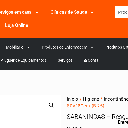
rviços em casa
Clínicas de Saúde
Loja Online
Mobiliário
Produtos de Enfermagem
Produtos Or
Aluguer de Equipamentos
Serviços
Conta
Início
/
Higiene
/
Incontinênc
80x180cm (B.25)
SABANINDAS – Resgu
Entre