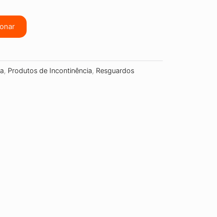
ionar
ia
,
Produtos de Incontinência
,
Resguardos