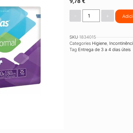
9,78
€
-
+
Adic
SKU
1834015
Categories
Higiene
,
Incontinênc
Tag
Entrega de 3 a 4 dias úteis