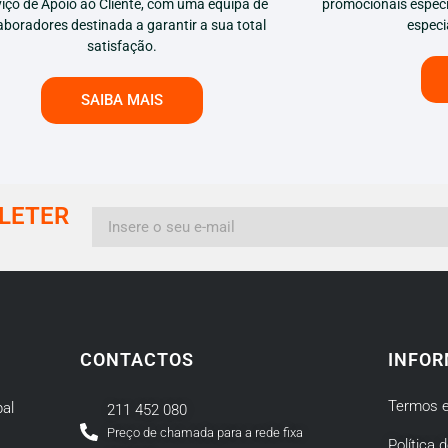
viço de Apoio ao Cliente, com uma equipa de
promocionais especi
aboradores destinada a garantir a sua total
especi
satisfação.
SAIBA MAIS
LETER
CONTACTOS
INFOR
Termos e
al
211 452 080
Preço de chamada para a rede fixa
Política 