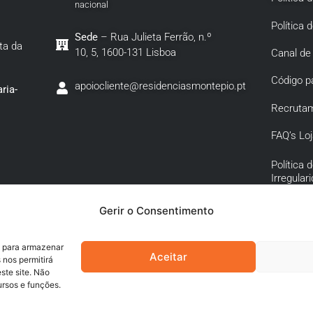
nacional
Política 
Sede
– Rua Julieta Ferrão, n.º
ta da
10, 5, 1600-131 Lisboa
Canal de
Código p
apoiocliente@residenciasmontepio.pt
ria-
Recruta
FAQ’s Loj
Política
Irregular
Política 
Gerir o Consentimento
Corrupçã
Conexa
s para armazenar
Aceitar
 nos permitirá
te site. Não
ursos e funções.