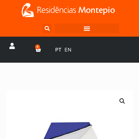
0
PT
EN