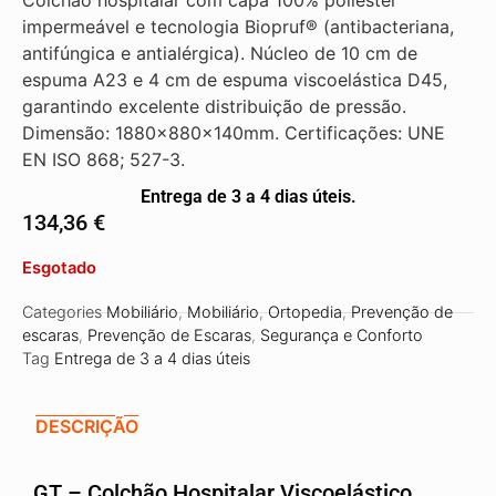
Colchão hospitalar com capa 100% poliéster
impermeável e tecnologia Biopruf® (antibacteriana,
antifúngica e antialérgica). Núcleo de 10 cm de
espuma A23 e 4 cm de espuma viscoelástica D45,
garantindo excelente distribuição de pressão.
Dimensão: 1880x880x140mm. Certificações: UNE
EN ISO 868; 527-3.
Entrega de 3 a 4 dias úteis.
134,36
€
Esgotado
Categories
Mobiliário
,
Mobiliário
,
Ortopedia
,
Prevenção de
escaras
,
Prevenção de Escaras
,
Segurança e Conforto
Tag
Entrega de 3 a 4 dias úteis
DESCRIÇÃO
GT – Colchão Hospitalar Viscoelástico