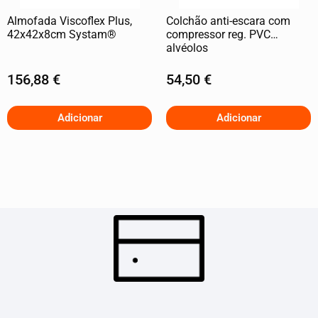
Almofada Viscoflex Plus,
Colchão anti-escara com
42x42x8cm Systam®
compressor reg. PVC
alvéolos
156,88
€
54,50
€
Adicionar
Adicionar