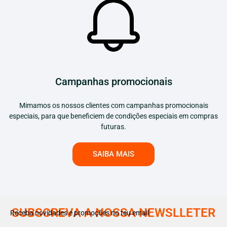
Campanhas promocionais
Mimamos os nossos clientes com campanhas promocionais
especiais, para que beneficiem de condições especiais em compras
futuras.
SAIBA MAIS
SUBSCREVA A NOSSA NEWSLLETER
Receba novidades e promoções no teu email