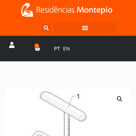
0
PT
EN