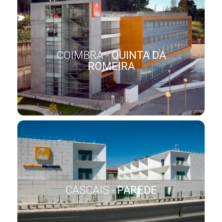
COIMBRA -
QUINTA DA
ROMEIRA
CASCAIS -
PAREDE